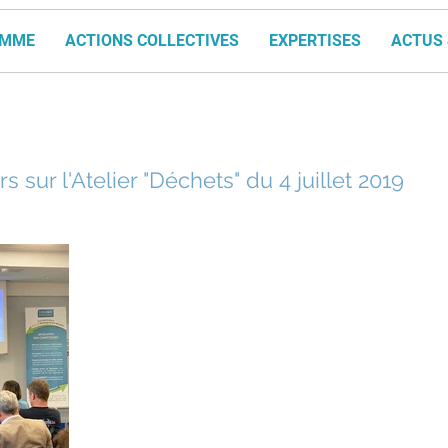
AMME
ACTIONS COLLECTIVES
EXPERTISES
ACTUS 
s sur l'Atelier "Déchets" du 4 juillet 2019
L'Atelier déchets du 4 juillet dernier 
BEINEX
du cabinet RAMBOLL avec les témoign
Valorizon,
SOULARD,
Fonroche Biogaz,