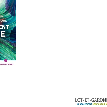
t est soutenu par le Conseil Départemental et animé par la CCI