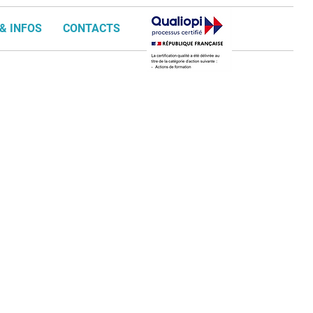
& INFOS
CONTACTS
a été animé par
olivier
ages d’entreprises :