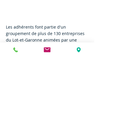
Les adhérents font partie d'un
groupement de plus de 130 entreprises
du Lot-et-Garonne animées par une
même volonté, celle de faire de la RSE un
axe stratégique du développement de
leur entreprise.
Entrer dans un réseau
d'entreprises dédié à la RSE
Les entreprises peuvent être
accompagnées par les ingénieurs RSE de
Gascogne Environnement pour mener à
bien des projets
d'entreprise. Les