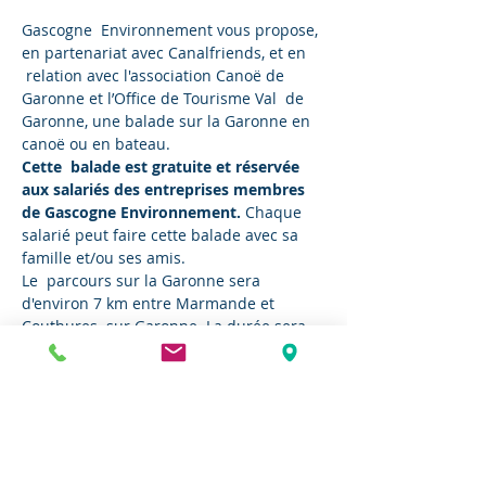
Gascogne  Environnement vous propose, 
en partenariat avec Canalfriends, et en 
 relation avec l'association Canoë de 
Garonne et l’Office de Tourisme Val  de 
Garonne, une balade sur la Garonne en 
canoë ou en bateau.
Cette  balade est gratuite et réservée 
aux salariés des entreprises membres 
de Gascogne Environnement. 
Chaque 
salarié peut faire cette balade avec sa 
famille et/ou ses amis.
Le  parcours sur la Garonne sera 
d'environ 7 km entre Marmande et 
Couthures  sur Garonne. La durée sera 
de 2h30 pauses comprises (non compris 
le  temps de retour aux voitures). La 
balade sera commentée (histoire, 
 biodiversité, impact des crues récentes 
et des périodes de  sécheresse...).
Le déroulé de la balade sera le suivant :
9h : Les chauffeurs laissent leurs 