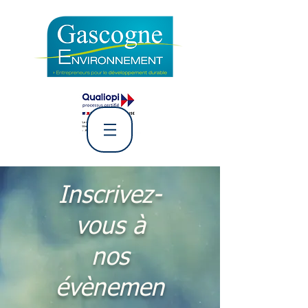
L' Association Gascogne
Environnement
Inscrivez-
vous à
nos
évènemen