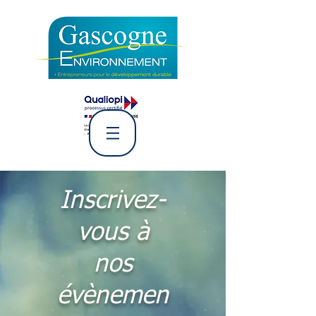
L' Association Gascogne
Environnement
Inscrivez-
vous à
nos
évènemen