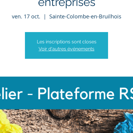
entreprises
ven. 17 oct.
  |  
Sainte-Colombe-en-Bruilhois
Les inscriptions sont closes
Voir d'autres événements