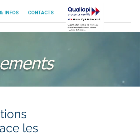
& INFOS
CONTACTS
nements
tions
face les