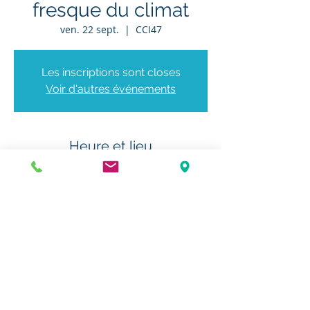
fresque du climat
ven. 22 sept.
  |  
CCI47
Les inscriptions sont closes
Voir d'autres événements
Heure et lieu
22 sept. 2023, 09:00 – 12:00
CCI47, 49 Rte d'Agen, 47310 Estillac,
France
Partager cet événement