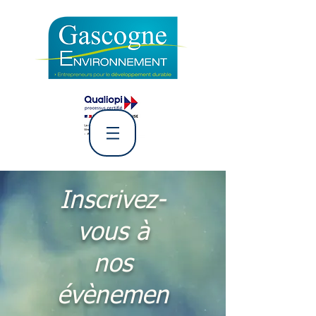
L' Association Gascogne
Environnement
Inscrivez-
vous à
nos
évènemen