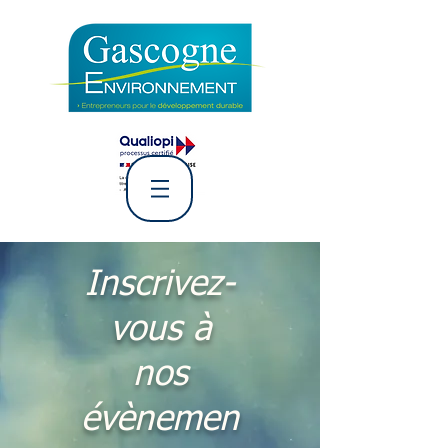
L' Association Gascogne
Environnement
Inscrivez-
vous à
nos
évènemen