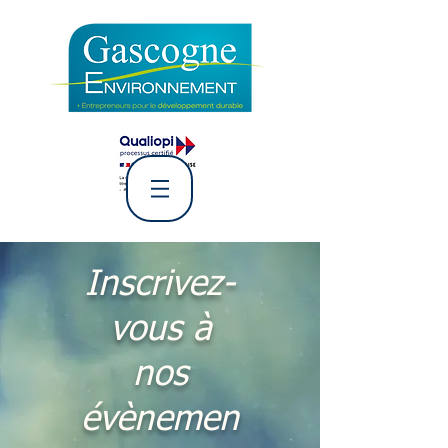
L' Association Gascogne
Environnement
Inscrivez-
vous à
nos
évènemen