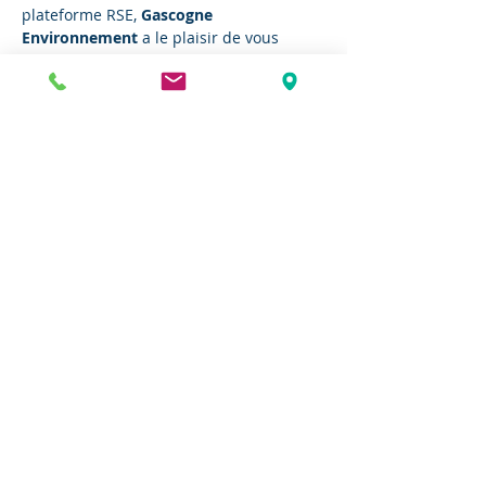
plateforme RSE, 
Gascogne 
Environnement
 a le plaisir de vous 
inviter à sa prochaine réunion sur :
Scope 3 et achats responsables : 
Passer à l’action dans votre entreprise
📅 vendredi 27 mars de 9h à 12h
📍
CCI47
 (379 Allée de Métalé, 47310 
Sainte-Colombe-en-Bruilhois)
En lire plus >
Partager cet événement