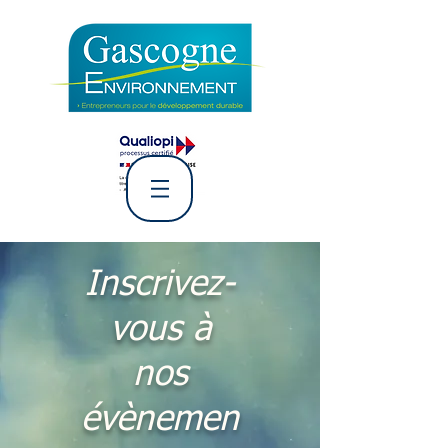
L' Association Gascogne
Environnement
Inscrivez-
vous à
nos
évènemen