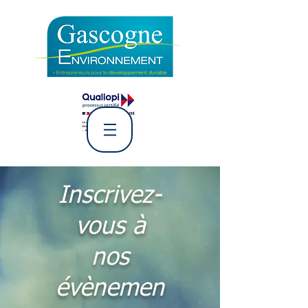
L' Association Gascogne
Environnement
Inscrivez-
vous à
nos
évènemen