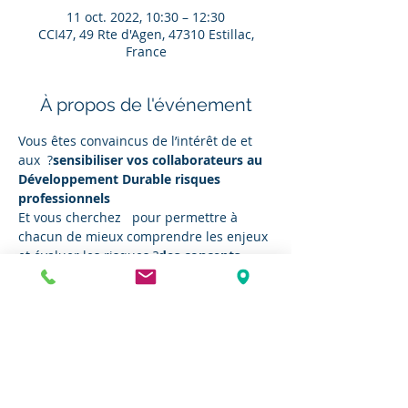
11 oct. 2022, 10:30 – 12:30
CCI47, 49 Rte d'Agen, 47310 Estillac,
France
À propos de l'événement
Vous êtes convaincus de l’intérêt de 
et 
aux 
 ?
sensibiliser vos collaborateurs au 
Développement Durable 
risques 
professionnels
Et vous cherchez 
  pour permettre à 
chacun de mieux comprendre les enjeux 
et évaluer les risques ?
des concepts 
originaux, plus ludiques et inter-actifs
Gascogne Environnement vient de se 
doter de nouveaux outils pour vous 
permettre d'organiser, en entreprise, des 
ateliers sur-mesure destinés à vos 
collaborateurs : lunettes de simulation, 
escape game, jeu de société, casque de 