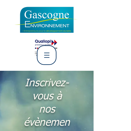
L' Association Gascogne
Environnement
Inscrivez-
vous à
nos
évènemen