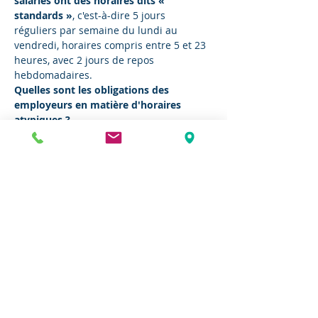
salariés ont des horaires dits « 
standards »
, c'est-à-dire 5 jours 
réguliers par semaine du lundi au 
vendredi, horaires compris entre 5 et 23 
heures, avec 2 jours de repos 
hebdomadaires.
Quelles sont les obligations des 
employeurs en matière d'horaires 
atypiques ?
Quelles sont les risques pour la santé 
des salariés concernés ? Comment les 
prévenir ?
Elsa Sabathier
, Chargée de mission - 
Pôle Santé & Sécurité au travail et 
Qualité de Gascogne Environnement, 
vous propose une rencontre dédiée à ce 
thème. Elle abordera notamment les 
effets sur la santé, la sécurité au travail 
des horaires atypiques et les leviers de 
prévention possibles.