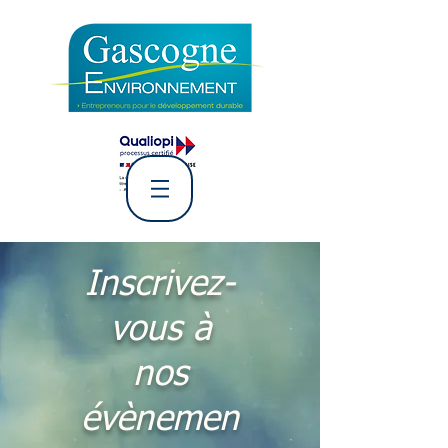
L' Association Gascogne
Environnement
Inscrivez-
vous à
nos
évènemen