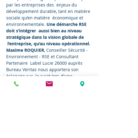
par les entreprises des  enjeux du 
développement durable, tant en matière 
sociale qu’en matière  économique et 
environnementale. 
Une démarche RSE 
doit s’intégrer  aussi bien au niveau 
stratégique dans la vision globale de 
 l’entreprise, qu’au niveau opérationnel.
Maxime ROQUIER
, Conseiller Sécurité - 
Environnement - RSE et Consultant 
Partenaire  Label Lucie 26000 auprès 
Bureau Veritas nous apportera son 
éclairage sur  le sujet lors d'une 
rencontre dédiée à la RSE. Son 
intervention  s'articulera autour de 4 
points :
Notions de développement durable 
et de RSE
Enjeux d’une démarche RSE pour 
l’Entreprise en 2020
Grandes lignes de la norme 
internationale ISO 26000