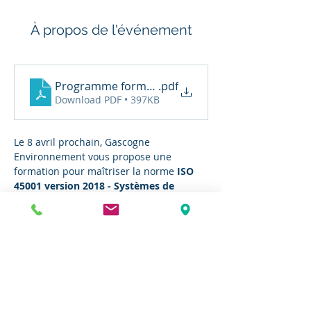
À propos de l'événement
Programme formation du 8 avril 2025 V. DEF
.pdf
Download PDF • 397KB
Le 8 avril prochain, Gascogne 
Environnement vous propose une 
formation pour maîtriser la norme 
ISO 
45001 version 2018 - Systèmes de 
management de la santé & sécurité au 
travail
, anticiper les évolutions et 
renforcer votre démarche santé-sécurité.
La session sera animée par
 Maxime 
Roquier
, Conseiller Sécurité - 
Environnement - RSE et Consultant 
Partenaire Label Lucie 26000 auprès 