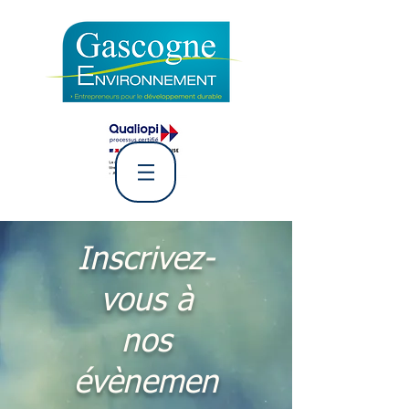
L' Association Gascogne
Environnement
Inscrivez-
vous à
nos
évènemen