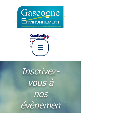
L' Association Gascogne
Environnement
Inscrivez-
vous à
nos
évènemen