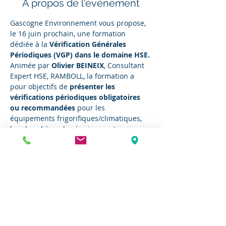
À propos de l'événement
Gascogne Environnement vous propose, 
le 16 juin prochain, une formation 
dédiée à la
 Vérification Générales 
Périodiques (VGP) dans le domaine HSE.
Animée par 
Olivier BEINEIX
, Consultant 
Expert HSE, RAMBOLL, la formation a 
pour objectifs de 
présenter les 
vérifications périodiques obligatoires 
ou recommandées
 pour les 
équipements frigorifiques/climatiques, 
les chaudières, les équipements sous 
pression, les appareils de levage...
La session vous permettra de :
Maîtriser les périodicités 
et le 
contenu des opérations d’entretien 
et de contrôle des installations 
techniques
Identifier les organismes reconnus 
pour procéder à ces vérifications
Connaître les documents 
devant 