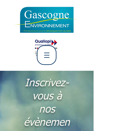
L' Association Gascogne
Environnement
Inscrivez-
vous à
nos
évènemen