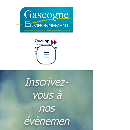
L' Association Gascogne
Environnement
Inscrivez-
vous à
nos
évènemen