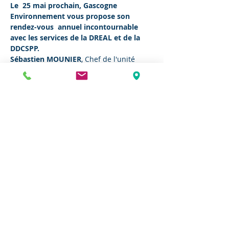
Le  25 mai prochain, Gascogne 
Environnement vous propose son 
rendez-vous  annuel incontournable 
avec les services de la DREAL et de la 
DDCSPP.
Sébastien MOUNIER
, Chef de l'unité 
départementale de la DREAL et 
Jean-
Marc TOULLIEU
, Directeur 
départemental adjoint de la DDCSPP, 
interviendront au cours de la rencontre.
Au programme :
Bilans 2022 et objectifs 2023 DREAL 
et DDCSPP Nouvelle Aquitaine
Focus
sur l'actualité
Discussions / Échanges
En lire plus >
Partager cet événement