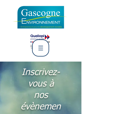
L' Association Gascogne
Environnement
Inscrivez-
vous à
nos
évènemen