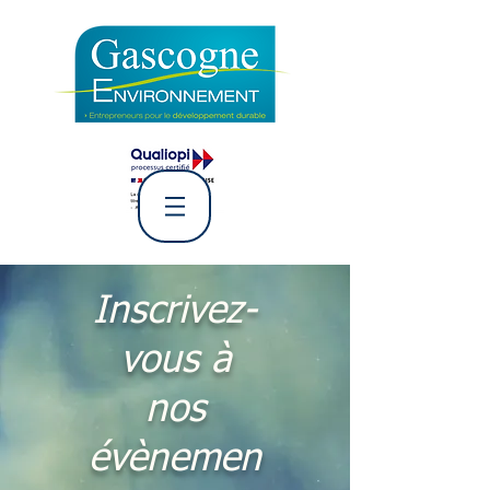
L' Association Gascogne
Environnement
Inscrivez-
vous à
nos
évènemen