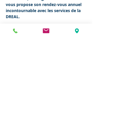
vous propose son rendez-vous annuel 
incontournable avec les services de la 
DREAL.
Sébastien MOUNIER
, Chef de l'unité 
départementale de la DREAL 
interviendra au cours de la rencontre.
Au programme :
Bilans 2025 et objectifs 2026 DREAL 
Nouvelle Aquitaine
En lire plus >
Partager cet événement