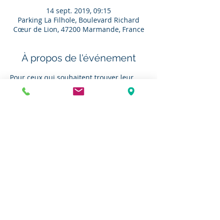
14 sept. 2019, 09:15
Parking La Filhole, Boulevard Richard
Cœur de Lion, 47200 Marmande, France
À propos de l'événement
Pour ceux qui souhaitent trouver leur 
voiture à l'arrivée, à Couthures sur 
Garonne : RV à Couthures à 9h30, après 
avoir déposé vos passagers au point de 
départ à Marmande. Le véhicule des 
canoës vous amènera à Marmande. 
Attention, le nombre de places dans ces 
véhicules est limité. Pour faciliter le 
covoiturage, indiquez nous si vous avez 
des places dans votre voiture et d'où 
vous venez.
(Attention nombre de places limitées)