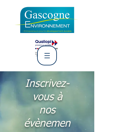
L' Association Gascogne
Environnement
Inscrivez-
vous à
nos
évènemen