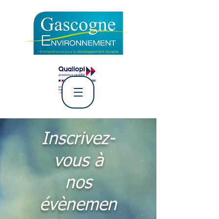
L' Association Gascogne
Environnement
Inscrivez-
vous à
nos
évènemen