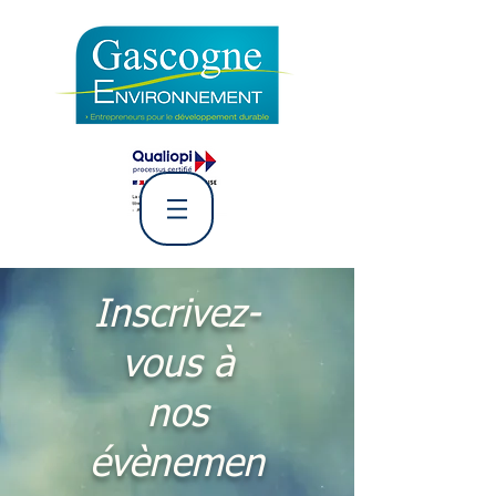
L' Association Gascogne
Environnement
Inscrivez-
vous à
nos
évènemen