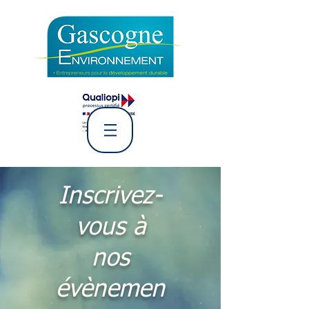
L' Association Gascogne
Environnement
Inscrivez-
vous à
nos
évènemen